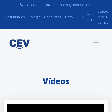
3133.7000
contato@grupocev.com
Cadastr
Meu
Vestibulares
Colégio
Concursos
Baby
iCEV
o seu
RH
currículo
Vídeos