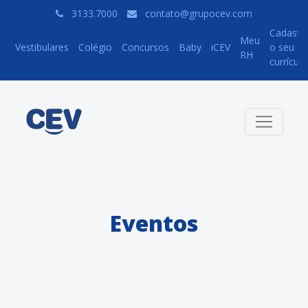
3133.7000
contato@grupocev.com
Cadastr
Meu
Vestibulares
Colégio
Concursos
Baby
iCEV
o seu
RH
currículo
Eventos