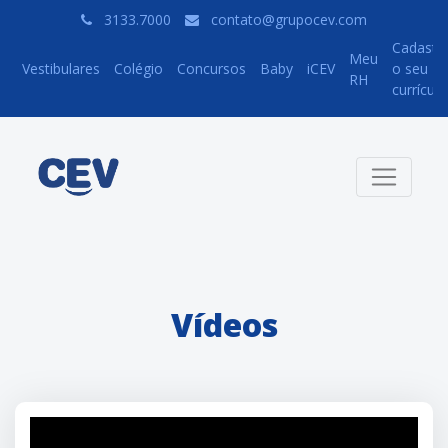
3133.7000
contato@grupocev.com
Cadastr
Meu
Vestibulares
Colégio
Concursos
Baby
iCEV
o seu
RH
currículo
Vídeos