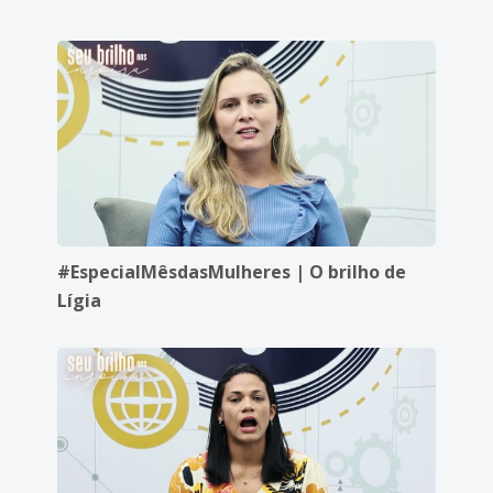
#EspecialMêsdasMulheres | O brilho de
Lígia